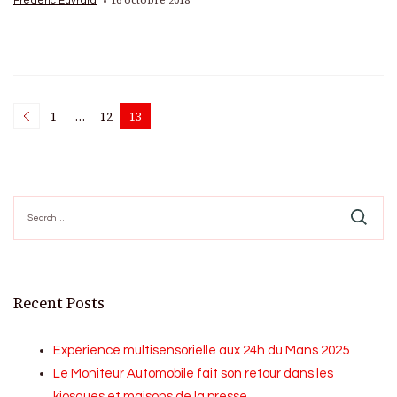
16 octobre 2018
Frédéric Euvrard
Posts
1
…
12
13
Page
Page
Page
pagination
Search
for:
Recent Posts
Expérience multisensorielle aux 24h du Mans 2025
Le Moniteur Automobile fait son retour dans les
kiosques et maisons de la presse