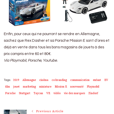
Enfin, pour ceux qui ne pourront se rendre en Allemagne,
sachez que Rex Dasher et sa Porsche Mission E sont d’ores et
déjà en vente dans tous les bons magasins de jouets à des
prix compris entre 60 et 80€.
Via Playmobil, Porsche, Youtube.
2019
Allemagne
cinéma
co-branding
communication
enfant
EV
Tags:
film
jouet
marketing
miniature
Mission E
nouveauté
Playmobil
Porsche
Stuttgart
Taycan
VE
vidéo
vie des marques
Zindorf
Post
Previous Article