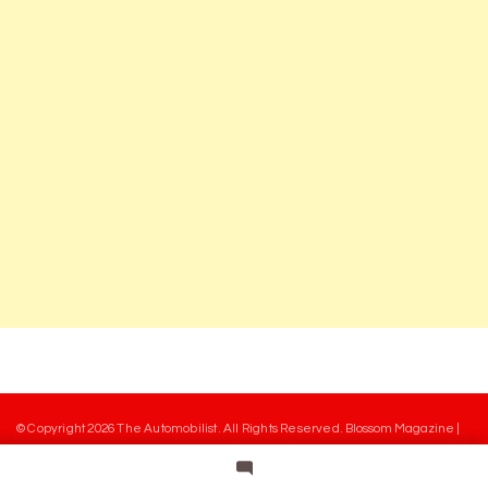
© Copyright 2026
The Automobilist
. All Rights Reserved.
Blossom Magazine |
Developed By
Blossom Themes
.
Powered by
WordPress
.
Mentions légales
Charte des commentaires
Equipe
Contact