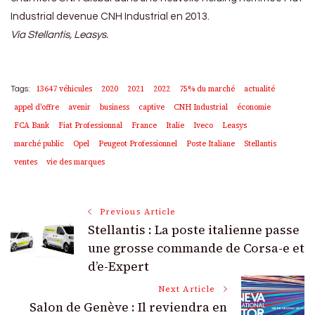
Industrial devenue CNH Industrial en 2013.
Via Stellantis, Leasys.
13647 véhicules
2020
2021
2022
75% du marché
actualité
Tags:
appel d'offre
avenir
business
captive
CNH Industrial
économie
FCA Bank
Fiat Professionnal
France
Italie
Iveco
Leasys
marché public
Opel
Peugeot Professionnel
Poste Italiane
Stellantis
ventes
vie des marques
Post
Previous Article
Stellantis : La poste italienne passe
Navigation
une grosse commande de Corsa-e et
d’e-Expert
Next Article
Salon de Genève : Il reviendra en