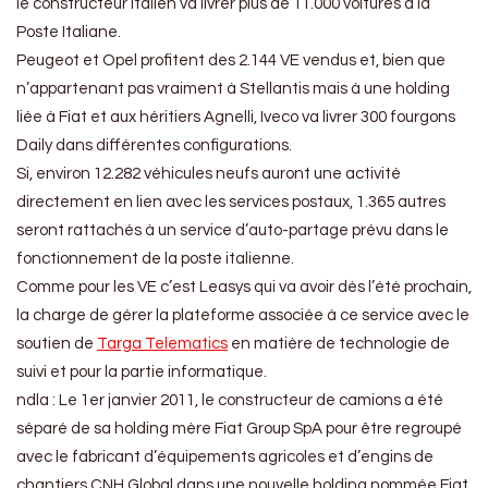
le constructeur italien va livrer plus de 11.000 voitures à la
Poste Italiane.
Peugeot et Opel profitent des 2.144 VE vendus et, bien que
n’appartenant pas vraiment à Stellantis mais à une holding
liée à Fiat et aux héritiers Agnelli, Iveco va livrer 300 fourgons
Daily dans différentes configurations.
Si, environ 12.282 véhicules neufs auront une activité
directement en lien avec les services postaux, 1.365 autres
seront rattachés à un service d’auto-partage prévu dans le
fonctionnement de la poste italienne.
Comme pour les VE c’est Leasys qui va avoir dès l’été prochain,
la charge de gérer la plateforme associée à ce service avec le
soutien de
Targa Telematics
en matière de technologie de
suivi et pour la partie informatique.
ndla : Le
1er janvier 2011, le constructeur de camions a été
séparé de sa holding mère Fiat Group SpA pour être regroupé
avec le fabricant d’équipements agricoles et d’engins de
chantiers CNH Global dans une nouvelle holding nommée Fiat