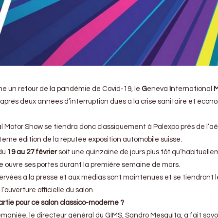
e un retour de la pandémie de Covid-19, le
G
eneva
I
nternational
 après deux années d’interruption dues à la crise sanitaire et écon
l Motor Show se tiendra donc classiquement à Palexpo près de l’aé
1eme édition de la réputée exposition automobile suisse.
 du
19 au 27 février
soit une quinzaine de jours plus tôt qu’habituell
ve ouvre ses portes durant la première semaine de mars.
éservées à la presse et aux médias sont maintenues et se tiendront l
 l’ouverture officielle du salon.
artie pour ce salon classico-moderne ?
emaniée, le directeur général du GIMS, Sandro Mesquita, a fait savo