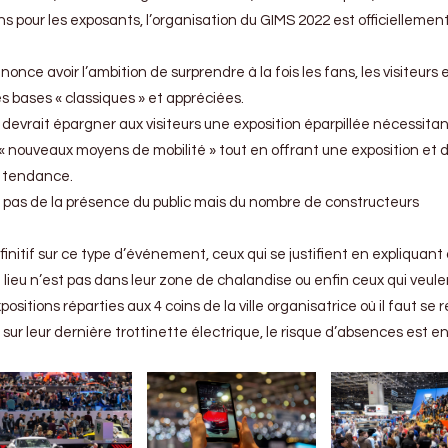
ons pour les exposants, l’organisation du GIMS 2022 est officiellemen
ce avoir l’ambition de surprendre à la fois les fans, les visiteurs e
 bases « classiques » et appréciées.
 devrait épargner aux visiteurs une exposition éparpillée nécessita
s « nouveaux moyens de mobilité » tout en offrant une exposition et d
u tendance.
nt pas de la présence du public mais du nombre de constructeurs
finitif sur ce type d’événement, ceux qui se justifient en expliquant q
lieu n’est pas dans leur zone de chalandise ou enfin ceux qui veule
sitions réparties aux 4 coins de la ville organisatrice où il faut se 
ur leur dernière trottinette électrique, le risque d’absences est e