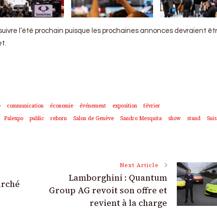
le suivre l’été prochain puisque les prochaines annonces devraient êt
et.
e
communication
économie
événement
exposition
février
Palexpo
public
reborn
Salon de Genève
Sandro Mesquita
show
stand
Suis
Next Article
Lamborghini : Quantum
arché
Group AG revoit son offre et
revient à la charge