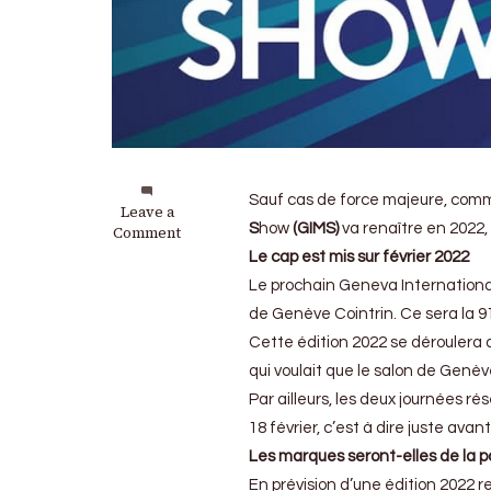
Sauf cas de force majeure, comm
on
Leave a
S
how
(GIMS)
va renaître en 2022,
Salon
Comment
de
Le cap est mis sur février 2022
Genève
Le prochain Geneva Internationa
:
Il
de Genève Cointrin. Ce sera la 9
reviendra
Cette édition 2022 se déroulera
en
qui voulait que le salon de Genè
2022
Par ailleurs, les deux journées r
18 février, c’est à dire juste avant
Les marques seront-elles de la p
En prévision d’une édition 2022 r