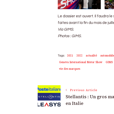
Le dossier est ouvert. Il faudra 
faites avant la fin du mois de juill
Via GIMS.
Photos : GIMS.
2021
2022
actualité
automobil
Tags:
Geneva International Motor Show
GIMS
vie des marques
Post
Previous Article
Stellantis : Un gros m
Navigation
en Italie