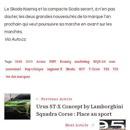
Le Skoda Kosmiq et la compacte Scala seront, à n’en pas
douter, les deux grandes nouveautés de la marque l’an
prochain qui veut poursuivre sa marche en avant sur les
marchés.
Via Auto.cz.
2018
2019
Arona
INPI
Kosmiq
marketing
MQB A0
nom
Tags:
nouveauté
Rep tchèque
segment B
Skoda
SUV
T-Cross
TDI
TSI
vie des marques
Post
Previous Article
Urus ST-X Concept by Lamborghini
Navigation
Squadra Corse : Place au sport
Next Article