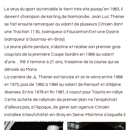
Le virus du sport automobile le tient très vite puisqu’en 1963, il
devient champion de karting de Normandie. Jean Luc Thérier
se fait ensuite remarquer au volant de plusieurs Citroën dont
une Traction 11 BL (vainqueur à Foucarmont) et une Dyane
(vainqueur à Gournay-en-Bray).
Le jeune pilote perdure, s’obstine et réalise son premier gros
coup lors de la première Coupe Gordini en 1966 au volant
d’une… R8. Il termine à 21 ans, troisième de la course qui se
déroule au Mans.
La carrière de JL Thérier est lancée et on le verra entre 1966
et 1975, puis de 1982 à 1984 au volant de Renault et d’Alpine
diverses. Entre 1976 et fin 1981, il courut pour Toyota en rallye.
Cette activité de rallyman de premier plan ne l’empêchait
d’ailleurs pas, à l’époque, de gérer son agence Citroën
installée à Neufchâtel-en-Bray en Seine-Maritime à laquelle il
est toujours resté très attaché.