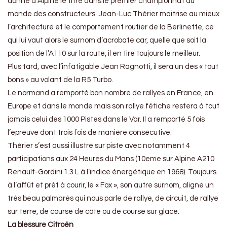
donne à Alpine le titre dans le premier championnat du
monde des constructeurs. Jean-Luc Thérier maitrise au mieux
l’architecture et le comportement routier de la Berlinette, ce
qui lui vaut alors le surnom d’acrobate car, quelle que soit la
position de l’A110 sur la route, il en tire toujours le meilleur.
Plus tard, avec l’infatigable Jean Ragnotti, il sera un des « tout
bons » au volant de la R5 Turbo.
Le normand a remporté bon nombre de rallyes en France, en
Europe et dans le monde mais son rallye fétiche restera à tout
jamais celui des 1000 Pistes dans le Var. Il a remporté 5 fois
l’épreuve dont trois fois de manière consécutive.
Thérier s’est aussi illustré sur piste avec notamment 4
participations aux 24 Heures du Mans (10eme sur Alpine A210
Renault-Gordini 1.3 L à l’indice énergétique en 1968). Toujours
à l’affût et prêt à courir, le « Fox », son autre surnom, aligne un
très beau palmarès qui nous parle de rallye, de circuit, de rallye
sur terre, de course de côte ou de course sur glace.
La blessure Citroën