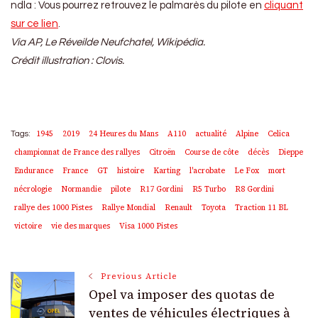
ndla : Vous pourrez retrouvez le palmarès du pilote en
cliquant
sur ce lien
.
Via AP, Le Réveilde Neufchatel, Wikipédia.
Crédit illustration : Clovis.
1945
2019
24 Heures du Mans
A110
actualité
Alpine
Celica
Tags:
championnat de France des rallyes
Citroën
Course de côte
décès
Dieppe
Endurance
France
GT
histoire
Karting
l'acrobate
Le Fox
mort
nécrologie
Normandie
pilote
R17 Gordini
R5 Turbo
R8 Gordini
rallye des 1000 Pistes
Rallye Mondial
Renault
Toyota
Traction 11 BL
victoire
vie des marques
Visa 1000 Pistes
Post
Previous Article
Opel va imposer des quotas de
ventes de véhicules électriques à