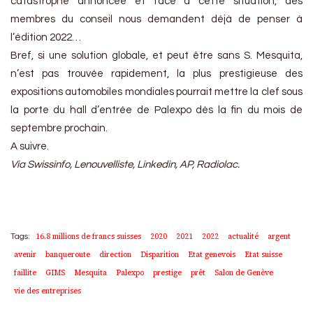
catastrophe annoncée et face à cette situation, des
membres du conseil nous demandent déjà de penser à
l’édition 2022…
Bref, si une solution globale, et peut être sans S. Mesquita,
n’est pas trouvée rapidement, la plus prestigieuse des
expositions automobiles mondiales pourrait mettre la clef sous
la porte du hall d’entrée de Palexpo dès la fin du mois de
septembre prochain.
A suivre.
Via Swissinfo, Lenouvelliste, Linkedin, AP, Radiolac.
16.8 millions de francs suisses
2020
2021
2022
actualité
argent
Tags:
avenir
banqueroute
direction
Disparition
Etat genevois
Etat suisse
faillite
GIMS
Mesquita
Palexpo
prestige
prêt
Salon de Genève
vie des entreprises