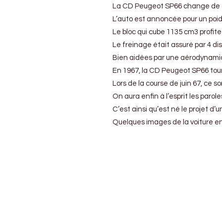
La CD Peugeot SP66 change de coeu
avec
la
L’auto est annoncée pour un poid
CD
Le bloc qui cube 1135 cm3 profite
Peugeot
Le freinage était assuré par 4 di
SP66
et
Bien aidées par une aérodynamiqu
Etienne
En 1967, la CD Peugeot SP66 tourn
Bruet
Lors de la course de juin 67, ce
On aura enfin à l’esprit les par
C’est ainsi qu’est né le projet 
Quelques images de la voiture en 