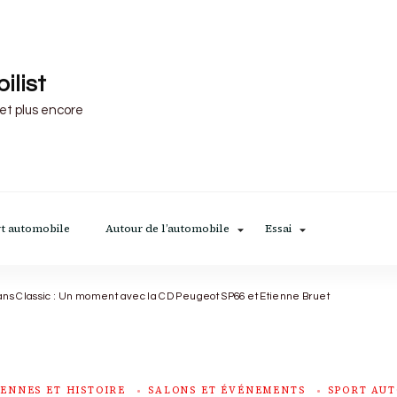
ilist
 et plus encore
t automobile
Autour de l’automobile
Essai
ns Classic : Un moment avec la CD Peugeot SP66 et Etienne Bruet
ENNES ET HISTOIRE
SALONS ET ÉVÉNEMENTS
SPORT AU