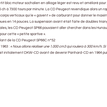
bloc moteur sochalien en alliage léger est revu et amélioré pour plu
5 ch à 7300 tours par minute. La CD Peugeot revendique alors un ra
rps verticaux qui le « gavent » de carburant pour donner le maximum
oues en 14 pouces. La suspension avant était faite de doubles triang
, les CD Peugeot SP66 pouvaient aller chercher dans les Hunaudièr
our cette « petite sportive ».
 volant de la CD Peugeot SP66C n°52
 1963 :
« Nous allons réaliser une 1.000 cm3 qui roulera à 300 km/h. Si v
ppelait initialement DKW-CD avant de devenir Panhard-CD en 1964 pu