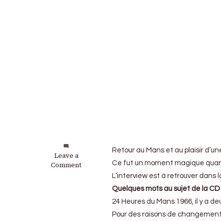
Retour au Mans et au plaisir d’un
on
Leave a
Ce fut un moment magique quand i
Retour
Comment
au
L’interview est à retrouver dans 
Mans
Quelques mots au sujet de la C
Classic
:
24 Heures du Mans 1966, il y a de
Un
Pour des raisons de changement d
moment