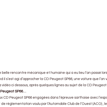
e belle rencontre mécanique et humaine qui a eu lieu l’an passé lors
l s’est agi d’approcher la CD Peugeot SP66, une voiture que l’on vo
la vidéo ci dessous, après quelques lignes au sujet de la CD Peugeot
D Peugeot SP66…
ux CD Peugeot SP66 engagées dans l’épreuve sarthoise avec l’espoir d
e réglementation voulu par l’Automobile Club de l’Ouest (ACO) , les