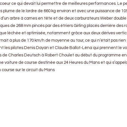
r ce qui devait lui permettre de meilleures performances. Le petit 
s plume de le lordre de 660 kg environ et avec une puissance de 10
 d’un arbre à cames en tête et de deux carburateurs Weber double co
sques de 268 mm pincés par des étriers Girling placés derrière des r
e léchée et optimisée, notamment grâce aux deux dérives verticales
ait à plus de 170 km/h de moyenne au tour, ce qui n’était pas rien p
 sont les pilotes Denis Dayan et Claude Ballot-Léna qui prennent le
oles de Charles Deutsch à Robert Choulet au début du programme en
d’une voiture de course destinée aux 24 Heures du Mans et qui s’a
course sur le circuit du Mans