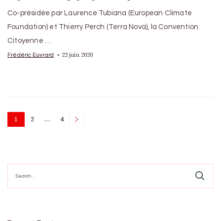
Co-présidée par Laurence Tubiana (European Climate
Foundation) et Thierry Perch (Terra Nova), la Convention
Citoyenne …
22 juin 2020
Frédéric Euvrard
Posts
1
2
…
4
Page
Page
Page
pagination
Search
for: