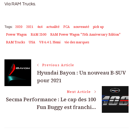
Via RAM Trucks.
2020
2021
4x4
actualité
FCA
nouveauté
pick up
Tags:
Power Wagon
RAM 2500
RAM Power Wagon "75th Anniversary Edition"
RAM Trucks
USA
V8 6.4 L Hemi
vie des marques
Post
Previous Article
Hyundai Bayon : Un nouveau B-SUV
Navigation
pour 2021
Next Article
Secma Performance : Le cap des 100
Fun Buggy est franchi…