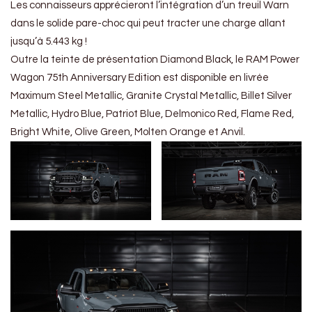
Les connaisseurs apprécieront l’intégration d’un treuil Warn
dans le solide pare-choc qui peut tracter une charge allant
jusqu’à 5.443 kg !
Outre la teinte de présentation Diamond Black, le RAM Power
Wagon 75th Anniversary Edition est disponible en livrée
Maximum Steel Metallic, Granite Crystal Metallic, Billet Silver
Metallic, Hydro Blue, Patriot Blue, Delmonico Red, Flame Red,
Bright White, Olive Green, Molten Orange et Anvil.