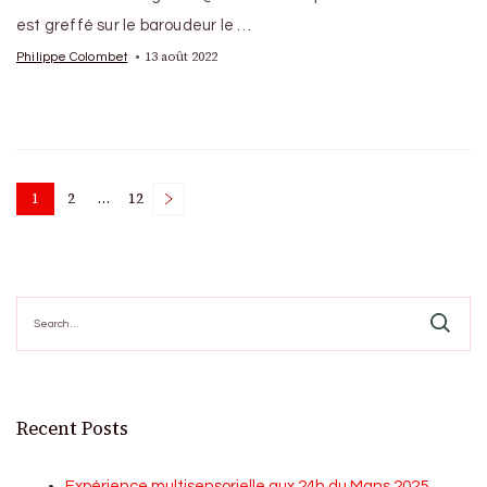
est greffé sur le baroudeur le …
13 août 2022
Philippe Colombet
Posts
1
2
…
12
Page
Page
Page
pagination
Search
for:
Recent Posts
Expérience multisensorielle aux 24h du Mans 2025