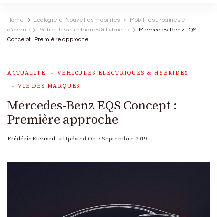
Home
Ecologie et Nouvelles mobilités
Mobilités urbaines et
d'avenir
Véhicules électriques & hybrides
Mercedes-Benz EQS
Concept : Première approche
ACTUALITÉ
VÉHICULES ÉLECTRIQUES & HYBRIDES
VIE DES MARQUES
Mercedes-Benz EQS Concept :
Première approche
Frédéric Euvrard
Updated On
7 Septembre 2019