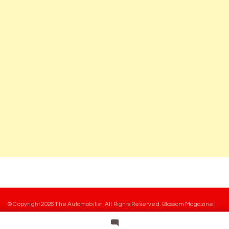
© Copyright 2026
The Automobilist
. All Rights Reserved.
Blossom Magazine |
Developed By
Blossom Themes
.
Powered by
WordPress
.
Mentions légales
Charte des commentaires
Equipe
Contact