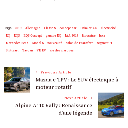
2019
Allemagne
Classe S
concept car
Daimler AG
électricité
Tags:
EQ
EQS
EQS Concept
gamme EQ
IAA 2019
limousine
luxe
Mercedes-Benz
Model S
nouveauté
salon de Francfort
segment H
Stuttgart
Taycan
VE EV
vie des marques
Post
Previous Article
Mazda e-TPV : Le SUV électrique à
Navigation
moteur rotatif
Next Article
Alpine A110 Rally : Renaissance
d’une légende