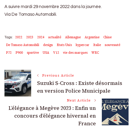
A suivre mardi 29 novembre 2022 dans la journée.
Via De Tomaso Automobili.
2022
2023
2024
actualité
Allemagne
Argentine
Chine
Tags:
De Tomaso Automobili
design
Etats Unis
hypercar
Italie
nouveauté
P72
P900
sportive
USA
V12
vie des marques
WEC
Post
Previous Article
Suzuki S-Cross : Existe désormais
Navigation
en version Police Municipale
Next Article
L’élégance à Megève 2023 : Enfin un
concours d’élégance hivernal en
France