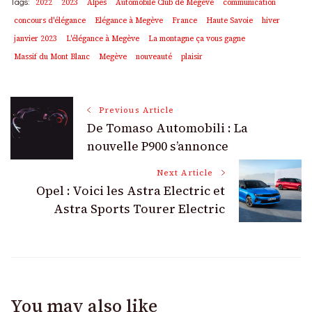
2022
2023
Alpes
Automobile Club de Megève
communication
Tags:
concours d'élégance
Elégance à Megève
France
Haute Savoie
hiver
janvier 2023
L'élégance à Megève
La montagne ça vous gagne
Massif du Mont Blanc
Megève
nouveauté
plaisir
Post
Previous Article
De Tomaso Automobili : La
Navigation
nouvelle P900 s’annonce
Next Article
Opel : Voici les Astra Electric et
Astra Sports Tourer Electric
You may also like