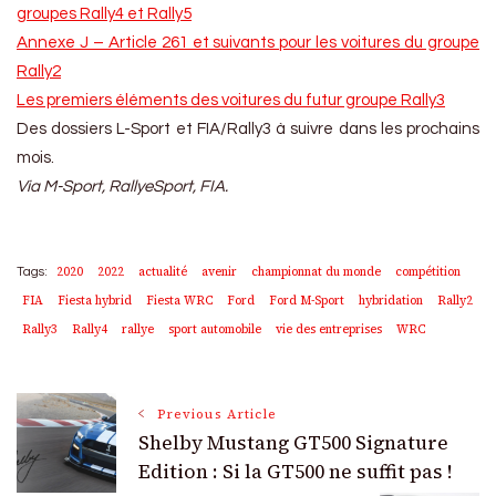
groupes Rally4 et Rally5
Annexe J – Article 261 et suivants pour les voitures du groupe
Rally2
Les premiers éléments des voitures du futur groupe Rally3
Des dossiers L-Sport et FIA/Rally3 à suivre dans les prochains
mois.
Via M-Sport, RallyeSport, FIA.
2020
2022
actualité
avenir
championnat du monde
compétition
Tags:
FIA
Fiesta hybrid
Fiesta WRC
Ford
Ford M-Sport
hybridation
Rally2
Rally3
Rally4
rallye
sport automobile
vie des entreprises
WRC
Post
Previous Article
Shelby Mustang GT500 Signature
Navigation
Edition : Si la GT500 ne suffit pas !