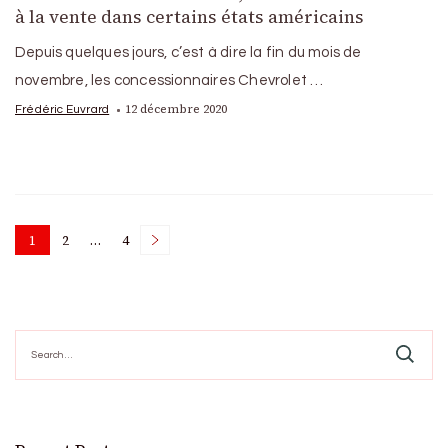
à la vente dans certains états américains
Depuis quelques jours, c’est à dire la fin du mois de
novembre, les concessionnaires Chevrolet …
12 décembre 2020
Frédéric Euvrard
Posts
1
2
…
4
Page
Page
Page
pagination
Search
for: