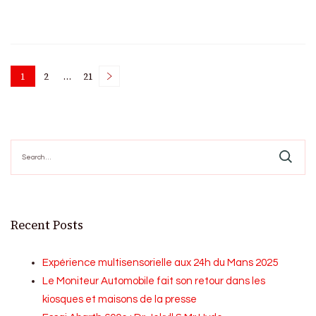
Posts
1
2
…
21
Page
Page
Page
pagination
Search
for:
Recent Posts
Expérience multisensorielle aux 24h du Mans 2025
Le Moniteur Automobile fait son retour dans les
kiosques et maisons de la presse