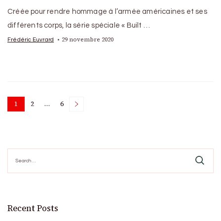
Créée pour rendre hommage à l’armée américaines et ses
différents corps, la série spéciale « Built …
29 novembre 2020
Frédéric Euvrard
Posts
1
2
…
6
Page
Page
Page
pagination
Search
for:
Recent Posts