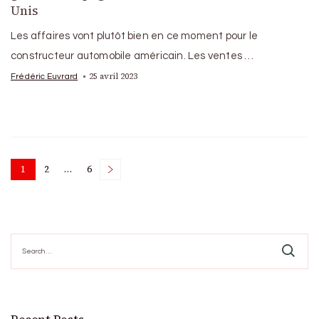
Unis
Les affaires vont plutôt bien en ce moment pour le
constructeur automobile américain. Les ventes …
25 avril 2023
Frédéric Euvrard
Posts
1
2
…
6
Page
Page
Page
pagination
Search
for: