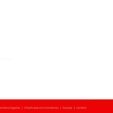
n
entions légales
Charte des commentaires
Equipe
Contact