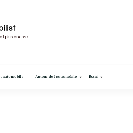
ilist
 et plus encore
t automobile
Autour de l’automobile
Essai