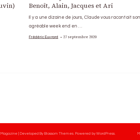
uvin)
Benoît, Alain, Jacques et Ari
i
Il y a une dizaine de jours, Claude vous racontait so
agréable week end en …
27 septembre 2020
Frédéric Euvrard
 Magazine | Developed By
Blossom Themes
.
Powered by
WordPress
.
M