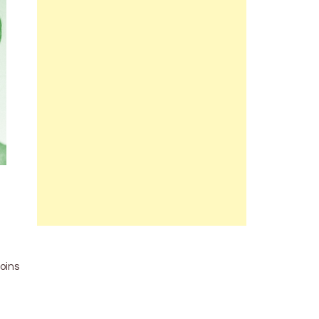
e
moins