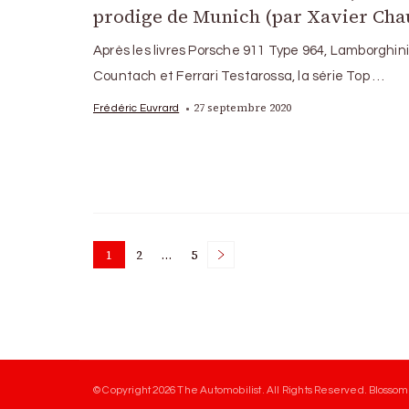
prodige de Munich (par Xavier Cha
Après les livres Porsche 911 Type 964, Lamborghin
Countach et Ferrari Testarossa, la série Top …
27 septembre 2020
Frédéric Euvrard
Posts
1
2
…
5
Page
Page
Page
pagination
© Copyright 2026
The Automobilist
. All Rights Reserved.
Blossom