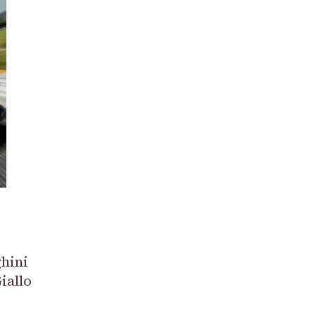
hini
iallo