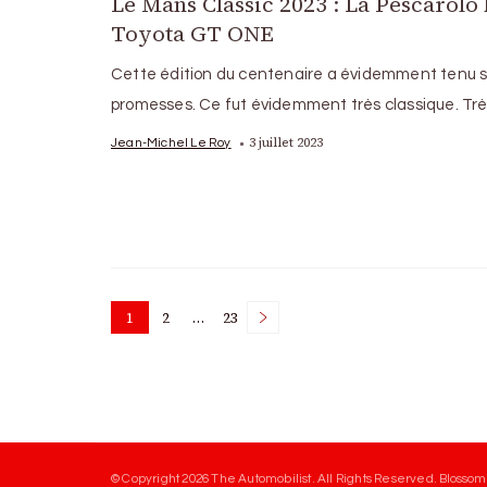
Le Mans Classic 2023 : La Pescarolo 
Toyota GT ONE
Cette édition du centenaire a évidemment tenu 
promesses. Ce fut évidemment très classique. Tr
3 juillet 2023
Jean-Michel Le Roy
Posts
1
2
…
23
Page
Page
Page
pagination
© Copyright 2026
The Automobilist
. All Rights Reserved.
Blossom