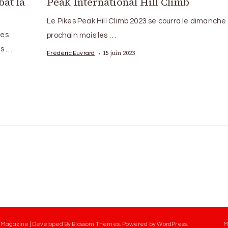
bat la
Peak International Hill Climb
Le Pikes Peak Hill Climb 2023 se courra le dimanche 
ses
prochain mais les …
ès …
15 juin 2023
Frédéric Euvrard
 Magazine | Developed By
Blossom Themes
.
Powered by
WordPress
.
M