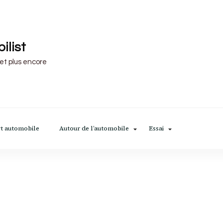
ilist
 et plus encore
t automobile
Autour de l’automobile
Essai