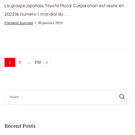
Le groupe japonais Toyota Motor Corporation est resté en
2022 le numéro 1 mondial du …
30 janvier 2023
Frédéric Euvrard
Posts
1
2
…
192
Page
Page
Page
pagination
Search
for:
Recent Posts