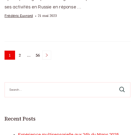
ses activités en Russie en réponse …
21 mai 2023
Frédéric Euvrard
Posts
1
2
…
56
Page
Page
Page
pagination
Search
for:
Recent Posts
Expérience multisensorielle aux 24h du Mans 2025