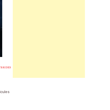
YBRIDES
icules