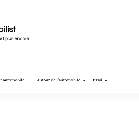
ilist
 et plus encore
t automobile
Autour de l’automobile
Essai