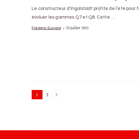
Le constructeur d’Ingolstadt profite de l’été pour f
évoluer les gammes Q7 et Q8. Cette …
23 juillet 2021
Frédéric Euvrard
Posts
1
2
Page
Page
pagination