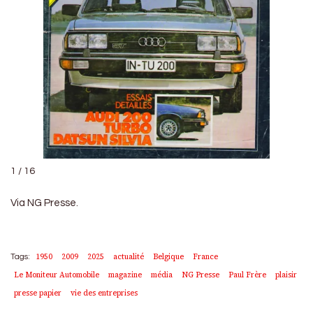
1 / 16
Via NG Presse.
1950
2009
2025
actualité
Belgique
France
Tags:
Le Moniteur Automobile
magazine
média
NG Presse
Paul Frère
plaisir
presse papier
vie des entreprises