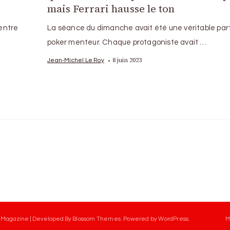
mais Ferrari hausse le ton
entre
La séance du dimanche avait été une véritable par
poker menteur. Chaque protagoniste avait …
8 juin 2023
Jean-Michel Le Roy
 Magazine | Developed By
Blossom Themes
.
Powered by
WordPress
.
M