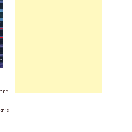
tre
uatre