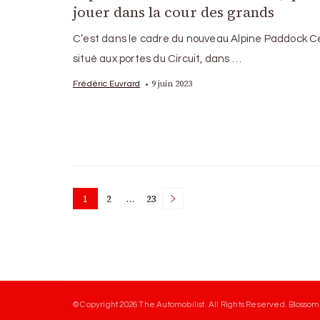
jouer dans la cour des grands
C’est dans le cadre du nouveau Alpine Paddock C
situé aux portes du Circuit, dans …
9 juin 2023
Frédéric Euvrard
Posts
1
2
…
23
Page
Page
Page
pagination
© Copyright 2026
The Automobilist
. All Rights Reserved.
Blossom