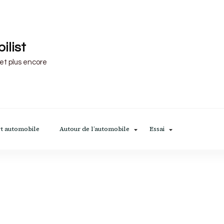
ilist
 et plus encore
t automobile
Autour de l’automobile
Essai