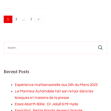
Posts
1
2
…
7
Page
Page
Page
pagination
Search
for:
Recent Posts
Expérience multisensorielle aux 24h du Mans 2025
Le Moniteur Automobile fait son retour dans les
kiosques et maisons de la presse
Essai Abarth 600e : Dr Jekyll & Mr Hyde
Essai Fiat : Petite Panda devient Grande