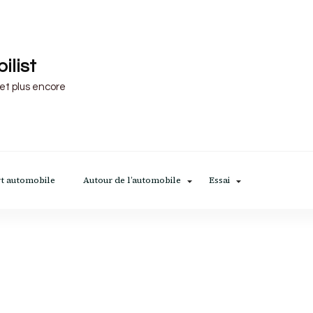
ilist
 et plus encore
t automobile
Autour de l’automobile
Essai