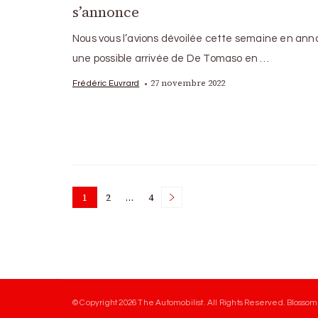
s’annonce
Nous vous l’avions dévoilée cette semaine en an
une possible arrivée de De Tomaso en …
27 novembre 2022
Frédéric Euvrard
Posts
1
2
…
4
Page
Page
Page
pagination
© Copyright 2026
The Automobilist
. All Rights Reserved.
Blossom