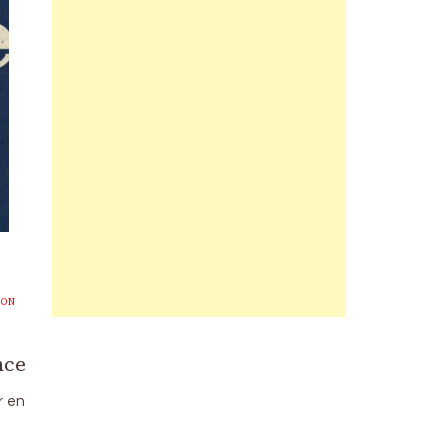
ION
nce
r en