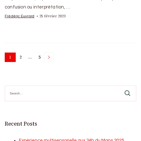
confusion ou interprétation, …
25 février 2023
Frédéric Euvrard
Posts
1
2
…
5
Page
Page
Page
pagination
Search
for:
Recent Posts
Expérience multisensorielle aux 24h du Mans 2025