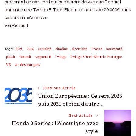
présentation car il ne faut pas perdre de vue que Renault
annonce une Twingo E-Tech Electric à moins de 20.000€ dans
sa version »Access ».
Via Renault.
2025
2026
actualité
citadine
electricité
France
nouveauté
Tags:
plaisir
Renault
segment B
Twingo
Twingo E-Tech Electric Prototype
VE
vie des marques
Post
Previous Article
Union Européenne : Ce sera 2026
Navigation
puis 2035 et rien d’autre…
Next Article
Honda 0 Series : L’électrique avec
style