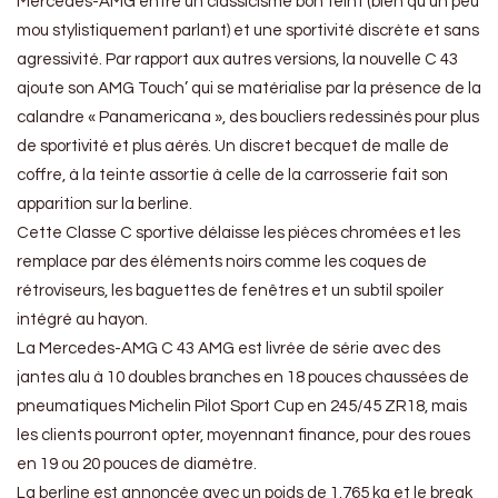
Mercedes-AMG entre un classicisme bon teint (bien qu’un peu
mou stylistiquement parlant) et une sportivité discrète et sans
agressivité. Par rapport aux autres versions, la nouvelle C 43
ajoute son AMG Touch’ qui se matérialise par la présence de la
calandre « Panamericana », des boucliers redessinés pour plus
de sportivité et plus aérés. Un discret becquet de malle de
coffre, à la teinte assortie à celle de la carrosserie fait son
apparition sur la berline.
Cette Classe C sportive délaisse les pièces chromées et les
remplace par des éléments noirs comme les coques de
rétroviseurs, les baguettes de fenêtres et un subtil spoiler
intégré au hayon.
La Mercedes-AMG C 43 AMG est livrée de série avec des
jantes alu à 10 doubles branches en 18 pouces chaussées de
pneumatiques Michelin Pilot Sport Cup en 245/45 ZR18, mais
les clients pourront opter, moyennant finance, pour des roues
en 19 ou 20 pouces de diamètre.
La berline est annoncée avec un poids de 1.765 kg et le break