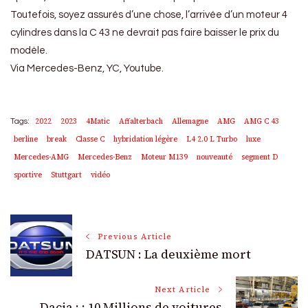
Toutefois, soyez assurés d’une chose, l’arrivée d’un moteur 4
cylindres dans la C 43 ne devrait pas faire baisser le prix du
modèle.
Via Mercedes-Benz, YC, Youtube.
2022
2023
4Matic
Affalterbach
Allemagne
AMG
AMG C 43
Tags:
berline
break
Classe C
hybridation légère
L4 2.0 L Turbo
luxe
Mercedes-AMG
Mercedes-Benz
Moteur M139
nouveauté
segment D
sportive
Stuttgart
vidéo
Post
Previous Article
DATSUN : La deuxième mort
Navigation
Next Article
Dacia : : 10 Millions de voitures