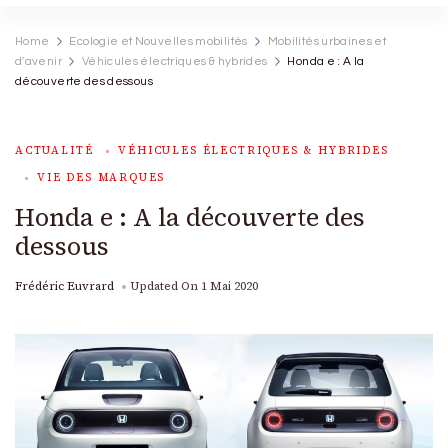
Home
Ecologie et Nouvelles mobilités
Mobilités urbaines et
d'avenir
Véhicules électriques & hybrides
Honda e : A la
découverte des dessous
ACTUALITÉ
VÉHICULES ÉLECTRIQUES & HYBRIDES
VIE DES MARQUES
Honda e : A la découverte des
dessous
Frédéric Euvrard
Updated On
1 Mai 2020