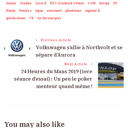
chassis
citadine
Corsa E
DS 3 Crossback e-Tense
e-208
Europe
EV
Honda
Honda e
Japon
nouveauté
plateforme
segment B
spécifications
VE
vie des marques
Post
Previous Article
Volkswagen s’allie à Northvolt et se
Navigation
sépare d’Aurora
Next Article
24 Heures du Mans 2019 (1ere
séance d’essai) : Un peu le poker
menteur quand même !
You may also like