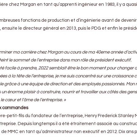
ière chez Morgan en tant qu’apprenti ingénieur en 1983, il y a qua
 nombreuses fonctions de production et d’ingénierie avant de devenir
 ensuite le directeur général en 2013, puis le PDG et enfin le prési
terminer ma carrière chez Morgan au cours de ma 40eme année d’activ
atteint le sommet de l’entreprise dans mon rôle de président exécutif.
 été facile à prendre, 2022 semblait être le bon moment pour changer 
ées à la tête de l’entreprise, je me suis concentré sur une croissance 
ible grâce à une équipe de direction et des employés passionnés. Mon 
is un énorme plaisir à construire, nourrir et travailler aux côtés des gen
le cœur et l’âme de l’entreprise. »
ux commandes
ère-petit-fils du fondateur de l’entreprise, Henry Frederick Stanley
eprise. Depuis longtemps il a été étroitement associé au constructe
on de MMC en tant qu’administrateur non exécutif en 2012. Dix ans p