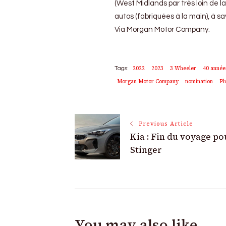
(West Midlands par très loin de 
autos (fabriquées à la main), à sav
Via Morgan Motor Company.
2022
2023
3 Wheeler
40 année
Tags:
Morgan Motor Company
nomination
Pl
Post
Previous Article
Kia : Fin du voyage po
Navigation
Stinger
You may also like