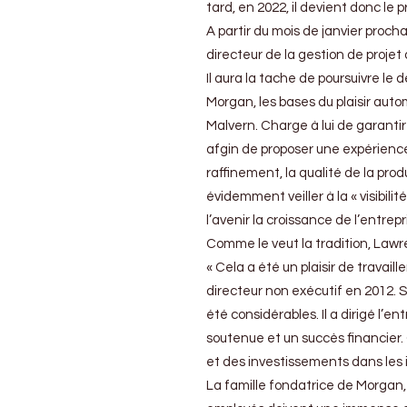
tard, en 2022, il devient donc l
A partir du mois de janvier procha
directeur de la gestion de proje
Il aura la tache de poursuivre le
Morgan, les bases du plaisir automo
Malvern. Charge à lui de garantir
afgin de proposer une expérience
raffinement, la qualité de la pro
évidemment veiller à la « visibil
l’avenir la croissance de l’entrepr
Comme le veut la tradition, Lawren
« Cela a été un plaisir de travaill
directeur non exécutif en 2012. 
été considérables. Il a dirigé l’
soutenue et un succès financier.
et des investissements dans les in
La famille fondatrice de Morgan, 