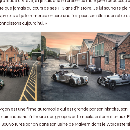
atitude à Steve, et je sais que sa présence manquera beaucoup à t
rte que jamais au cours de ses 113 ans d’histoire. Je lui souhaite plei
rojets et je le remercie encore une fois pour son rôle indéniable d
onnaissons aujourd’hui. »
Morgan est une firme automobile qui est grande par son histoire, son
nain industriel à l’heure des groupes automobiles internationaux. E
 800 voitures par an dans son usine de Malvern dans le Worcesters