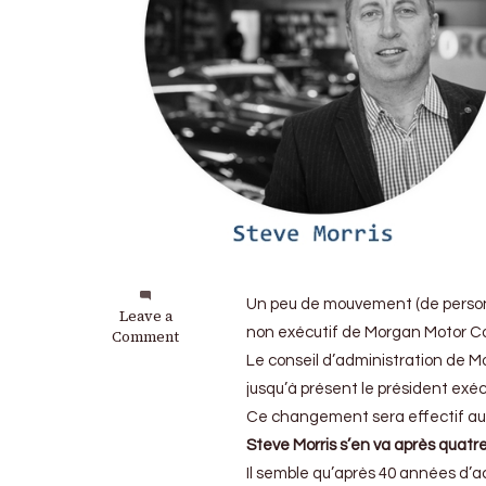
Un peu de mouvement (de person
on
Leave a
non exécutif de Morgan Motor C
Morgan
Comment
Motor
Le conseil d’administration de M
Company
jusqu’à présent le président exé
:
Du
Ce changement sera effectif au
changement
Steve Morris s’en va après quatr
à
Il semble qu’après 40 années d’act
la