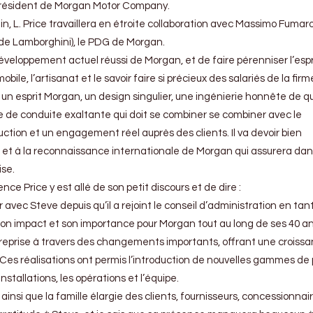
e président de Morgan Motor Company.
in, L. Price travaillera en étroite collaboration avec Massimo Fumaro
t de Lamborghini), le PDG de Morgan.
 développement actuel réussi de Morgan, et de faire pérenniser l’espr
bile, l’artisanat et le savoir faire si précieux des salariés de la fir
 un esprit Morgan, un design singulier, une ingénierie honnête de qu
 de conduite exaltante qui doit se combiner se combiner avec le
duction et un engagement réel auprès des clients. Il va devoir bien
ité et à la reconnaissance internationale de Morgan qui assurera da
ise.
ce Price y est allé de son petit discours et de dire :
er avec Steve depuis qu’il a rejoint le conseil d’administration en tan
Son impact et son importance pour Morgan tout au long de ses 40 a
entreprise à travers des changements importants, offrant une croiss
 Ces réalisations ont permis l’introduction de nouvelles gammes de 
stallations, les opérations et l’équipe.
ainsi que la famille élargie des clients, fournisseurs, concessionnai