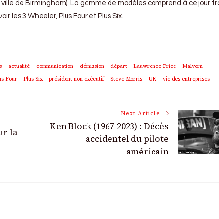
la ville de Birmingham). La gamme de modèles comprend à ce jour tr
oir les 3 Wheeler, Plus Four et Plus Six.
s
actualité
communication
démission
départ
Lauwrence Price
Malvern
us Four
Plus Six
président non exécutif
Steve Morris
UK
vie des entreprises
Next Article
Ken Block (1967-2023) : Décès
ur la
accidentel du pilote
américain