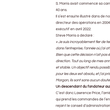
direction
S. Morris avait commencé sa carr
du
40 ans.
constructeur
Il s’est ensuite illustré dans de
de
Malvern
directeur des opérations en 2004,
exécutif en avril 2022.
Steve Morris a déclaré :
« Je suis incroyablement fier de 
dans l’entreprise, l’année où j’ai 
Bien que cette décision n’ait pas
direction. Tout au long de mes ann
et stable. Un objectif rendu poss
pour les deux est absolu, et j’ai pr
Morgan, ils sont sans aucun doute 
Un descendant du fondateur a
C’est donc Lawrence Price, l’arri
qui prend les commandes de l’entr
rejoint le conseil d’administrati