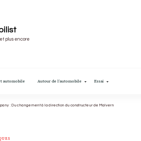
ilist
 et plus encore
t automobile
Autour de l’automobile
Essai
any : Du changement à la direction du constructeur de Malvern
QUES