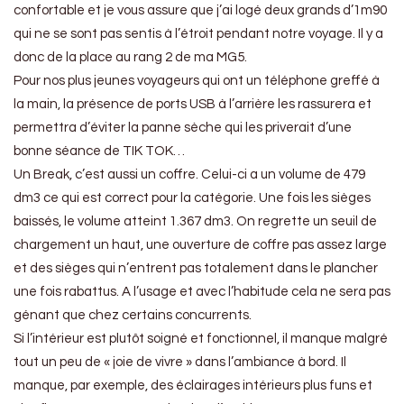
confortable et je vous assure que j’ai logé deux grands d’1m90
qui ne se sont pas sentis à l’étroit pendant notre voyage. Il y a
donc de la place au rang 2 de ma MG5.
Pour nos plus jeunes voyageurs qui ont un téléphone greffé à
la main, la présence de ports USB à l’arrière les rassurera et
permettra d’éviter la panne sèche qui les priverait d’une
bonne séance de TIK TOK…
Un Break, c’est aussi un coffre. Celui-ci a un volume de 479
dm3 ce qui est correct pour la catégorie. Une fois les sièges
baissés, le volume atteint 1.367 dm3. On regrette un seuil de
chargement un haut, une ouverture de coffre pas assez large
et des sièges qui n’entrent pas totalement dans le plancher
une fois rabattus. A l’usage et avec l’habitude cela ne sera pas
génant que chez certains concurrents.
Si l’intérieur est plutôt soigné et fonctionnel, il manque malgré
tout un peu de « joie de vivre » dans l’ambiance à bord. Il
manque, par exemple, des éclairages intérieurs plus funs et