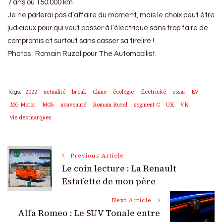
7 ans ou 150.000 km
Je ne parlerai pas d’affaire du moment, mais le choix peut être
judicieux pour qui veut passer à l’électrique sans trop faire de
compromis et surtout sans casser sa tirelire !
Photos : Romain Ruzal pour The Automobilist.
2022
actualité
break
Chine
écologie
électricité
essai
EV
Tags:
MG Motor
MG5
nouveauté
Romain Ruzal
segment C
UK
VE
vie des marques
Post
Previous Article
Le coin lecture : La Renault
Navigation
Estafette de mon père
Next Article
Alfa Romeo : Le SUV Tonale entre