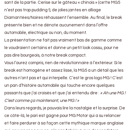
sont de la partie. Cerise sur le gâteau « chinois » (cette MG5
n’est pas trop pudding !), de jolies jantes en alliage
Diamantées/Noires réhaussent l’ensemble. Au final, le break
présente bien et ne dénote aucunement dans l’offre
automobile, électrique ou non, du moment.
La présentation ne fait pas vraiment bas de gamme comme
le voudraient certains et donne un petit look cossu, pour ne
pas dire bourgeois, à notre break compact.
Vous l’aurez compris, rien de révolutionnaire à l’extérieur. Si le
break est homogène et assez lisse, la MG5 a un détail que les
autres n’ont pas et qui interpelle. C’est le gros logo MG ! C’est
un pan d’histoire automobile qui touche encore quelques
passants que j’ai croisés et que j’ai entendu dire :
« Ah une MG !
C’est comme ça maintenant, une MG ! »
Dans leurs regards, je pouvais lire la nostalgie et la surprise. De
ce côté-là, le pari est gagné pour MG Motor qui a su relancer
et faire perdurer à sa façon cette mythique marque anglaise