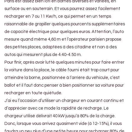
Paris est assez bien loti en bornes diverses et variées, en
surface ou en souterrain. Et vous pourrez assez facilement
recharger en 7 ou 11 Kw/h, ce qui permet en un temps
raisonnable de grapiller quelques pourcents supplémentaires
de capacité électrique pour quelques euros. Attention, l’auto
mesure quand même 4,60 m et l’opérateur parisien propose
des petites places, adaptées à des citadine et non à des
autos qui mesurent plus de 4.40-4.50 m.
Pour finir, après avoir lutté quelques minutes pour faire entrer
la voiture dans la place, le câble fourni était trop court pour
atteindre la borne, positionnée à l’arrière du véhicule, c’est
ballot et il faut donc penser à bien positionner sa voiture pour
recharger en toute quiétude.
J’ai eu l’occasion d’utiliser un chargeur en courant continu et
d’apprécier avec ce mode la rapidité de recharge. Le
chargeur utilisé délivrait 40 kW jusqu’à 80% de la charge.
Donc, lorsque vous arrivez quasiment vide (à 12-15%), il vous
faudra un peu plus d’une petite heure pour recharger 80% de