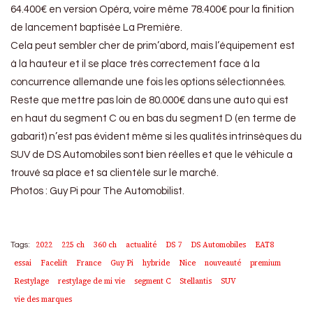
64.400€ en version Opéra, voire même 78.400€ pour la finition
de lancement baptisée La Première.
Cela peut sembler cher de prim’abord, mais l’équipement est
à la hauteur et il se place très correctement face à la
concurrence allemande une fois les options sélectionnées.
Reste que mettre pas loin de 80.000€ dans une auto qui est
en haut du segment C ou en bas du segment D (en terme de
gabarit) n’est pas évident même si les qualités intrinsèques du
SUV de DS Automobiles sont bien réelles et que le véhicule a
trouvé sa place et sa clientèle sur le marché.
Photos : Guy Pi pour The Automobilist.
2022
225 ch
360 ch
actualité
DS 7
DS Automobiles
EAT8
Tags:
essai
Facelift
France
Guy Pi
hybride
Nice
nouveauté
premium
Restylage
restylage de mi vie
segment C
Stellantis
SUV
vie des marques