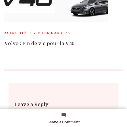
ACTUALITÉ
VIE DES MARQUES
Volvo : Fin de vie pour la V40
Leave a Reply
Your email address will not be published.
Required
on
Leave a Comment
fields are marked
*
Essai