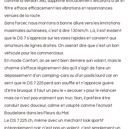
comme la version 360, supprime éfficacement les bruits d’air et
filtre efface efficacement les vibrations et resonnances
venues de la route.
Sans forcer, nous montons à bonne allure vers les limitations
maximales autorisées, c’est à dire 130 km/h. Là, il est évident
que le DS 7 s’apprécie sur les voies rapides et convient aux
amateurs de lignes droites. On oserait dire que c’est un bon
véhicule pour les commerciaux.
En mode Confort, on se sent bien derrière son volant, mais le
charme s’efface légèrement dès qu’il s’agit de faire un
dépassement d’un camping-cars ou d’un poids lourd car on
sent que le DS 7 225 perd son souffle et n’apprécie guère
d’être brusqué. Il faut un peu le « secouer » pour le relancer
mais ce n’est pas vraiment son truc. Non, il préfère être
conduit avec douceur, calme et volupté comme l’écrivait
Baudelaire dans les Fleurs du Mal.
Le DS 7 225 ch, même avec un méchant look sportif
intégralement noir, n’est pas un violent, c’est simplement un