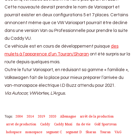
Cette nouveauté devrait prendre le nom de Variosport et
pourrait exister en deux configurations 5 et 7 places. Certains
annoncent même que ce VW Variosport pourrait être décliné
dans une version Van ou Professionnelle pour prendre la suite
du Caddy VU.
Ce véhicule est en cours de développement puisque
des
mulets à l’apparence d’un Touran/Sharan
ont été surpris sur la
route depuis quelques mois.
Outre le futur Variosport, en réduisant sa gamme « familiale »,
Volkswagen fait de la place pour mieux préparer l’arrivée du
van-monospace électrique I.D Buzz attendu pour 2021.
Via Autocar, VWVortex, L’Argus.
2004
2014
2019
2020
Allemagne
arrêt de la production
Tags:
arret de production
Caddy
Caddy Maxi
fin de vie
Golf Sportsvan
ludospace
monospace
segment C
segment D
Sharan
Touran
VAG