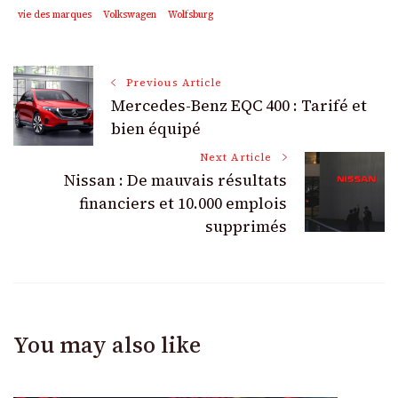
vie des marques
Volkswagen
Wolfsburg
Post
Previous Article
Mercedes-Benz EQC 400 : Tarifé et
Navigation
bien équipé
Next Article
Nissan : De mauvais résultats
financiers et 10.000 emplois
supprimés
You may also like