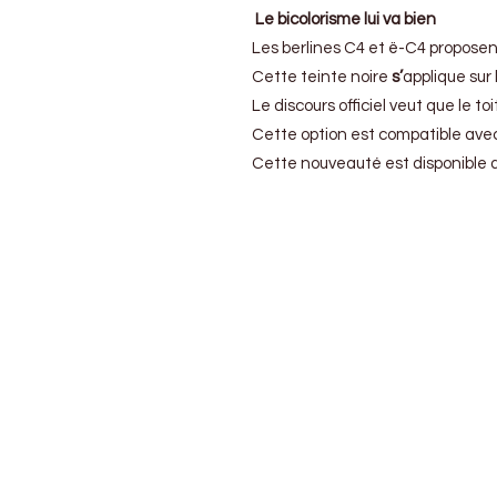
Livrée
Le bicolorisme lui va bien
bi-
ton
Les berlines C4 et ë-C4 proposen
et
Cette teinte noire
s’
applique sur
petite
Le discours officiel veut que le to
évolution
pour
Cette option est compatible avec 
les
Cette nouveauté est disponible au
C4
et
ë-
C4