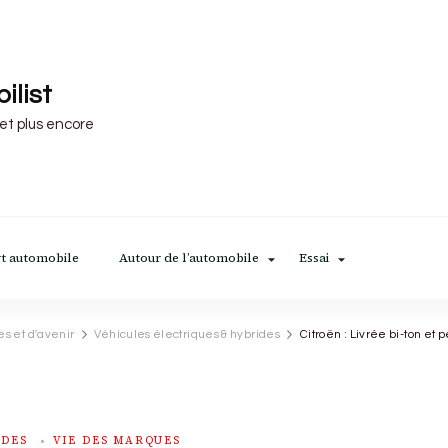
ilist
 et plus encore
t automobile
Autour de l’automobile
Essai
es et d'avenir
Véhicules électriques & hybrides
Citroën : Livrée bi-ton et 
IDES
VIE DES MARQUES