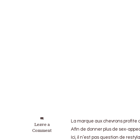
La marque aux chevrons profite d
on
Leave a
Afin de donner plus de sex-appea
Citroën
Comment
:
Ici, il n’est pas question de res