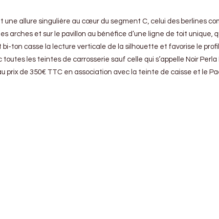
t une allure singulière au cœur du segment C, celui des berlines co
 les arches et sur le pavillon au bénéfice d’une ligne de toit uniqu
it bi-ton casse la lecture verticale de la silhouette et favorise le pr
toutes les teintes de carrosserie sauf celle qui s’appelle Noir Perla
 prix de 350€ TTC en association avec la teinte de caisse et le Pac