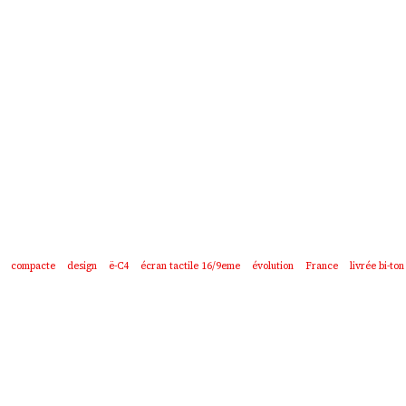
compacte
design
ë-C4
écran tactile 16/9eme
évolution
France
livrée bi-ton