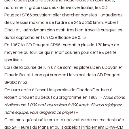
Bien aidées par une aérodynamique léchée et optimisée,
notamment grâce aux deux dérives verticales, les CD
Peugeot SP66 pouvaient aller chercher dans les Hunaudières
des vitesses maximale de l’ordre de 245 à 250 km/h. Robert
Choulet, l’aérodynamicien avait très bien travaillé puisque les
autos approchaient un Cx efficace de 0.15.
En 1967, la CD Peugeot SP66 tournait à plus de 170 km/h de
moyenne au tour, ce qui n’était pas rien pour cette « petite
sportive ».
Lors de la course de juin 67, ce sont les pilotes Denis Dayan et
Claude Ballot-Léna qui prennent le volant de la CD Peugeot
SP66C n°52
On aura enfin à l’esprit les paroles de Charles Deutsch à
Robert Choulet au début du programme en 1963 :
« Nous allons
réaliser une 1.000 cm3 qui roulera à 300 km/h. Si vous rejoignez
notre équipe, vous dirigerez ce projet ! »
.
C’est ainsi qu’est né le projet d’une voiture de course destinée
aux 24 Heures du Mans et qui s’appelait initialement DKW-CD