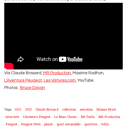
Via Claude Brissard,
MR Production
, Maxime Rodhon,
L’Aventure Peugeot
,
Les Voitures.com
, YouTube.
Photos :
Bruce Dayan
2022
2023
Claude Brissard
collection
entretien
Etienne Bruet
Tags:
interview
L'Aventure Peugeot
Le Mans Classic
M6 Turbo
MR Production
Peugeot
Peugeot SP66
plaisir
sport automobile
sportives
vidéo