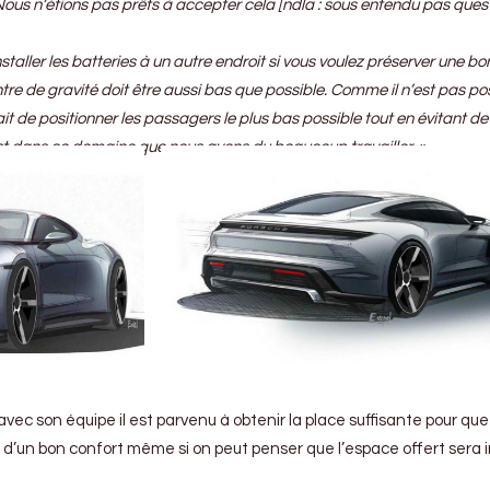
ous n’étions pas prêts à accepter cela [ndla : sous entendu pas ques
aller les batteries à un autre endroit si vous voulez préserver une b
re de gravité doit être aussi bas que possible. Comme il n’est pas po
tait de positionner les passagers le plus bas possible tout en évitant de
t dans ce domaine que nous avons du beaucoup travailler. »
vec son équipe il est parvenu à obtenir la place suffisante pour que 
 d’un bon confort même si on peut penser que l’espace offert sera i