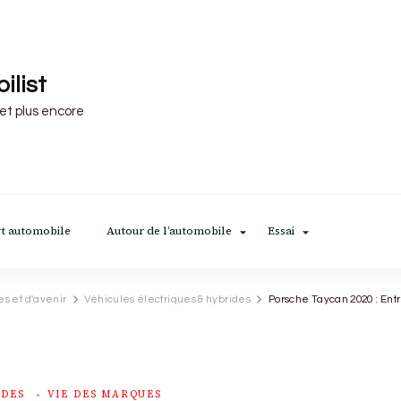
ilist
 et plus encore
t automobile
Autour de l’automobile
Essai
es et d'avenir
Véhicules électriques & hybrides
Porsche Taycan 2020 : Entr
IDES
VIE DES MARQUES