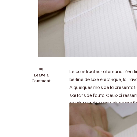
Le constructeur allemand n’en fin
on
Leave a
berline de luxe électrique, la Tay
Porsche
Comment
Taycan
A quelques mois de la présentati
2020
sketchs de l’auto. Ceux-ci ressem
:
Entre
parait tout de même plus dans l’
teaser
et
présentation