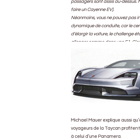
passagers sont assis au-dessus. N
faire un Cayenne EV].
Néanmoins, vous ne pouvez pas inst
dynamique de conduite, car le cent
d’élargir la voiture, le challenge é
allonger comme dans une F1. C’es
Michael Mauer explique aussi qu’a
voyageurs de la Taycan profitent
à celui d’une Panamera.