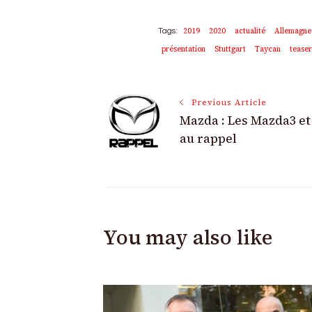
2019
2020
actualité
Allemagne
Tags:
présentation
Stuttgart
Taycan
teaser
Post
Previous Article
Mazda : Les Mazda3 et
Navigation
au rappel
You may also like