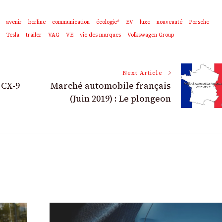
avenir
berline
communication
écologie*
EV
luxe
nouveauté
Porsche
Tesla
trailer
VAG
VE
vie des marques
Volkswagen Group
Next Article
 CX-9
Marché automobile français
(Juin 2019) : Le plongeon