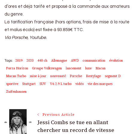
d’ores et déjà tarifé et proposé à la commande aux amateurs
du genre.
La tarification française (hors options, frais de mise à la route
et malus écolo) est fixée à 93.859€ TTC.
Via Porsche, Youtube.
2019
2020
440 ch
Allemagne
AWD
communication
évolution
Tags:
Forza Horizon
Groupe Volkswagen
lancement
luxe
Macan
Macan Turbo
mise à jour
nouveauté
Porsche
Restylage
segment D
sportive
Stuttgart
SUV
V6 2.9 L turbo
vidéo
vie des marques
Zuffenhausen
Post
Previous Article
Jessi Combs se tue en allant
Navigation
chercher un record de vitesse