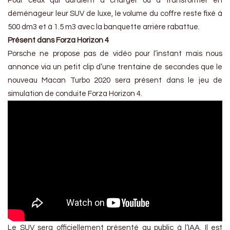
Pour ceux qui auraient à charger ou à transformer en
déménageur leur SUV de luxe, le volume du coffre reste fixé à
500 dm3 et à 1.5 m3 avec la banquette arrière rabattue.
Présent dans Forza Horizon 4
Porsche ne propose pas de vidéo pour l’instant mais nous
annonce via un petit clip d’une trentaine de secondes que le
nouveau Macan Turbo 2020 sera présent dans le jeu de
simulation de conduite Forza Horizon 4.
Le SUV sera officiellement présenté au public à l’IAA. Il est