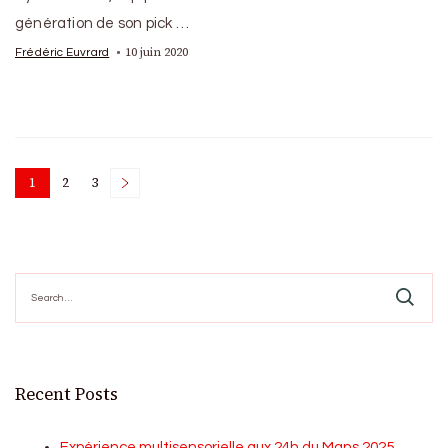
génération de son pick …
10 juin 2020
Frédéric Euvrard
Posts
1
2
3
Page
Page
Page
pagination
Search
for:
Recent Posts
Expérience multisensorielle aux 24h du Mans 2025