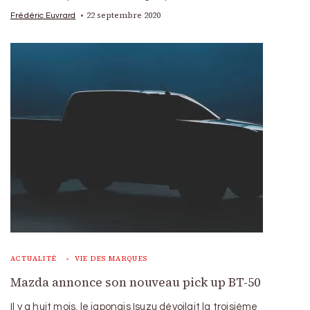
22 septembre 2020
Frédéric Euvrard
ACTUALITÉ
VIE DES MARQUES
Mazda annonce son nouveau pick up BT-50
Il y a huit mois, le japonais Isuzu dévoilait la troisième