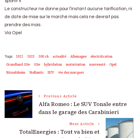
sportif »
.
Le constructeur ne donne pour l’instant aucune tarification, ni
de date de mise sur le marché mais cela ne devrait pas
prendre des mois .
Via Opel
2022
2023
300 ch
actualité
Allemagne
electrification
Tags:
Grandland GSe
GSe
hybridation
motorisation
nouveauté
Opel
Rüsselsheim
Stellantis
SUV
vie des marques
Post
Previous Article
Alfa Romeo : Le SUV Tonale entre
Navigation
dans le garage des Carabinieri
Next Article
TotalEnergies : Tout va bien et