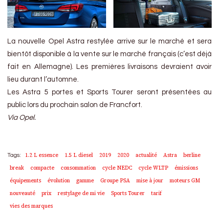
La nouvelle Opel Astra restylée arrive sur le marché et sera
bientôt disponible à la vente sur le marché français (c’est déjà
fait en Allemagne). Les premières livraisons devraient avoir
lieu durant l’automne.
Les Astra 5 portes et Sports Tourer seront présentées au
public lors du prochain salon de Francfort.
Via Opel.
1.2 L essence
1.5 L diesel
2019
2020
actualité
Astra
berline
Tags:
break
compacte
consommation
cycle NEDC
cycle WLTP
émissions
équipements
évolution
gamme
Groupe PSA
mise à jour
moteurs GM
nouveauté
prix
restylage de mi vie
Sports Tourer
tarif
vies des marques