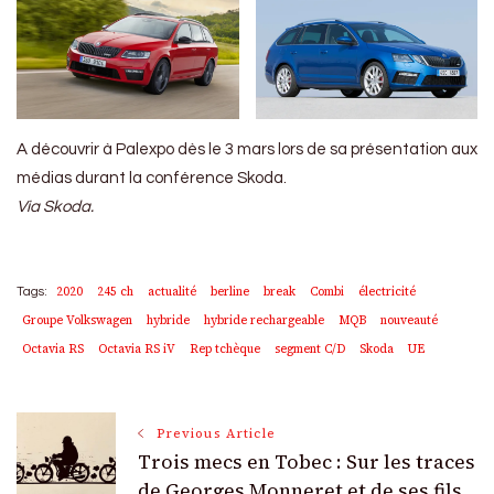
A découvrir à Palexpo dès le 3 mars lors de sa présentation aux
médias durant la conférence Skoda.
Via Skoda.
2020
245 ch
actualité
berline
break
Combi
électricité
Tags:
Groupe Volkswagen
hybride
hybride rechargeable
MQB
nouveauté
Octavia RS
Octavia RS iV
Rep tchèque
segment C/D
Skoda
UE
Post
Previous Article
Trois mecs en Tobec : Sur les traces
de Georges Monneret et de ses fils…