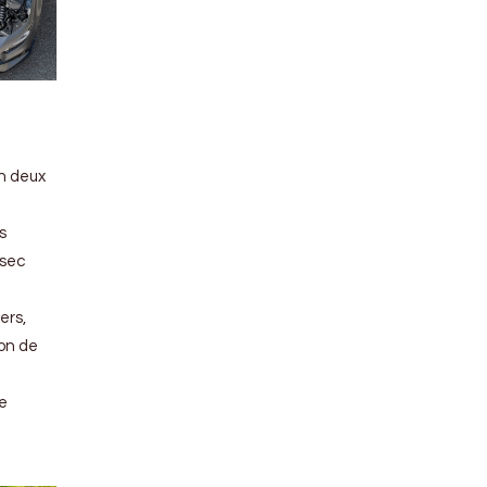
en deux
s
 sec
ers,
ron de
re