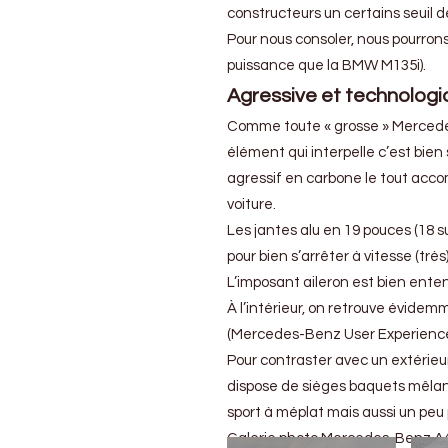
constructeurs un certains seuil
Pour nous consoler, nous pourrons
puissance que la BMW M135i).
Agressive et technologiq
Comme toute « grosse » Mercedes-
élément qui interpelle c’est bie
agressif en carbone le tout acco
voiture.
Les jantes alu en 19 pouces (18 su
pour bien s’arrêter à vitesse (très
L’imposant aileron est bien ente
À l’intérieur, on retrouve évid
(Mercedes-Benz User Experience
Pour contraster avec un extérieur
dispose de sièges baquets mêlant 
sport à méplat mais aussi un peu 
Galerie photo Mercedes-Benz A