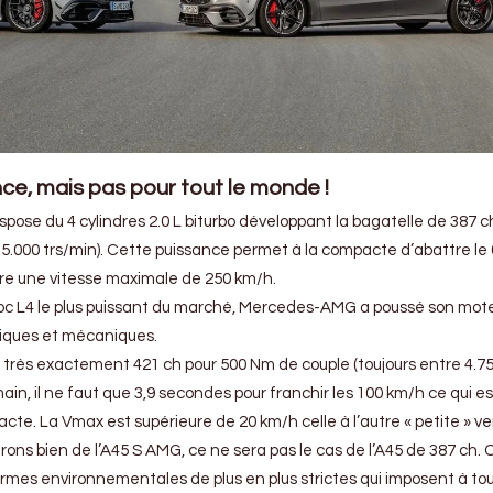
ce, mais pas pour tout le monde !
spose du 4 cylindres 2.0 L biturbo développant la bagatelle de 387 c
 5.000 trs/min). Cette puissance permet à la compacte d’abattre le 
re une vitesse maximale de 250 km/h.
 bloc L4 le plus puissant du marché, Mercedes-AMG a poussé son mot
iques et mécaniques.
ue très exactement 421 ch pour 500 Nm de couple (toujours entre 4.7
in, il ne faut que 3,9 secondes pour franchir les 100 km/h ce qui es
cte. La Vmax est supérieure de 20 km/h celle à l’autre « petite » ve
rons bien de l’A45 S AMG, ce ne sera pas le cas de l’A45 de 387 ch. 
ormes environnementales de plus en plus strictes qui imposent à tou