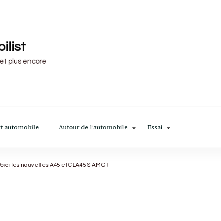
ilist
 et plus encore
t automobile
Autour de l’automobile
Essai
ici les nouvelles A45 et CLA45 S AMG !