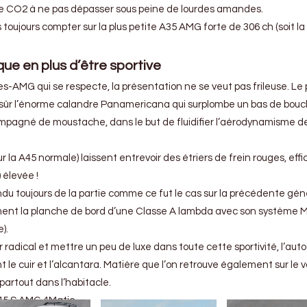
 de CO2 à ne pas dépasser sous peine de lourdes amandes.
 toujours compter sur la plus petite A35 AMG forte de 306 ch (soit 
ue en plus d’être sportive
AMG qui se respecte, la présentation ne se veut pas frileuse. Le
n sûr l’énorme calandre Panamericana qui surplombe un bas de boucl
mpagné de moustache, dans le but de fluidifier l’aérodynamisme de
r la A45 normale) laissent entrevoir des étriers de frein rouges, eff
) élevée !
ndu toujours de la partie comme ce fut le cas sur la précédente gén
emment la planche de bord d’une Classe A lambda avec son système
).
 radical et mettre un peu de luxe dans toute cette sportivité, l’auto
le cuir et l’alcantara. Matière que l’on retrouve également sur le v
partout dans l’habitacle.
45 S AMG 4Matic