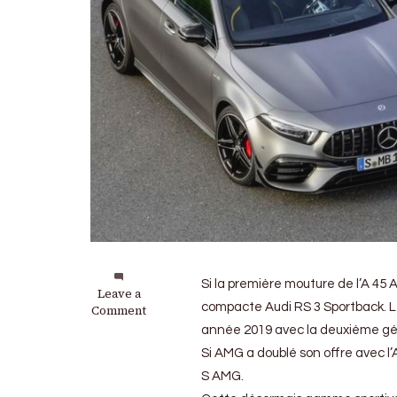
Si la première mouture de l’A 45
on
Leave a
compacte Audi RS 3 Sportback. Le
Mercedes-
Comment
AMG
année 2019 avec la deuxième gén
:
Si AMG a doublé son offre avec l’
Voici
les
S AMG.
nouvelles