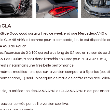
la CLA
 (FoS) de Goodwood qui avait lieu ce week end que Mercedes-AMG a
la CLA 45 AMG, et comme pour la compacte, l’auto est disponible 
A 45 S de 421 ch.
 l’exercice du 0 à 100 qui est plus long de 0,1 sec en raison du poid
45. Les 100 km/h sont donc franchis en 4 sec pour la CLA 45 S et 4,1
i reste néanmoins une très belle performance.
mêmes modifications que sur la version compacte à 5 portes (boucli
Panamericana,…), seul un becquet de malle de coffre remplace l’aile
ticle, la tarification des A45 S AMG et CLA45 S AMG n’est pas enco
 pas concernée par cette version sportive.