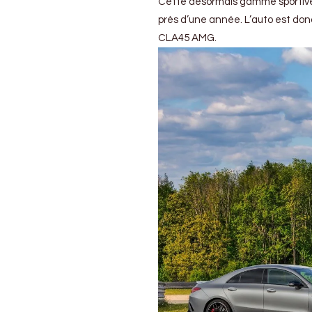
Cette désormais gamme sportive 
A45
près d’une année. L’auto est don
et
CLA45
CLA45 AMG.
S
AMG
!