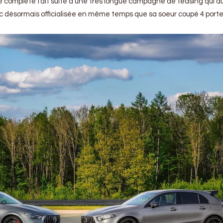
complète fait suite à une très longue campagne de teasing qui a
c désormais officialisée en même temps que sa soeur coupé 4 portes