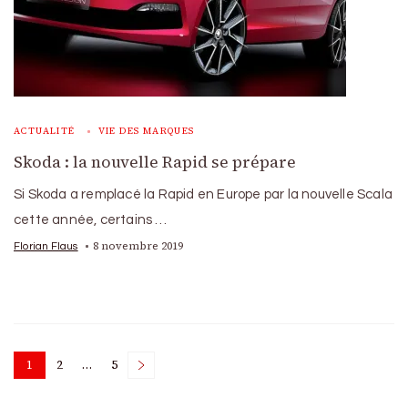
ACTUALITÉ
VIE DES MARQUES
Skoda : la nouvelle Rapid se prépare
Si Skoda a remplacé la Rapid en Europe par la nouvelle Scala
cette année, certains …
8 novembre 2019
Florian Flaus
Posts
1
2
…
5
Page
Page
Page