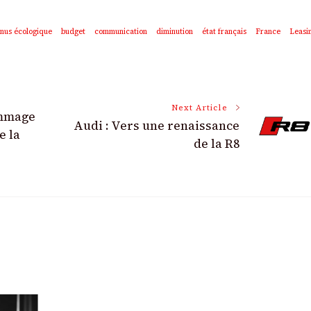
nus écologique
budget
communication
diminution
état français
France
Leasin
Next Article
ommage
Audi : Vers une renaissance
e la
de la R8