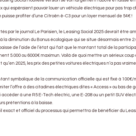
Leasing Social nouvelle version se voit largement raboté et laisse en
ui espéraient pouvoir louer un véhicule électrique pour pas trop c
on puisse profiter d’une Citroën ë-C3 pour un loyer mensuel de 54€ !
tés par le journal Le Parisien, le Leasing Social 2025 devrait être a
 à la diminution du Bonus écologique qui se situe désormais entre 2
baisse de l’aide de l’état qui fait que le montant total de la particip
ment 5.000 ou 6000€ maximun. Voilà de quoi mettre un sérieux coup 
t qu’en 2025, les prix des petites voitures électriques n’a pas vraim
tant symbolique de la communication officielle qui est fixé à 100€/
miter l’offre à des citadines électriques dites « Access » ou bas de
i accéder à une R5 E-Tech électric, une E-208 ou un petit SUV électr
rs prétentions à la baisse.
ail exact et officiel du processus qui permettra de bénéficier du Lea