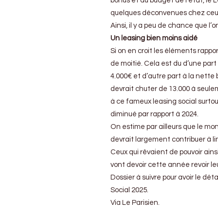
bonus et du budget de l’état, le 
quelques déconvenues chez ceux q
Ainsi, il y a peu de chance que l’
Un leasing bien moins aidé
Si on en croit les éléments rappor
de moitié. Cela est du d’une part
4.000€ et d’autre part à la nette 
devrait chuter de 13.000 à seule
à ce fameux leasing social surtou
diminué par rapport à 2024.
On estime par ailleurs que le mon
devrait largement contribuer à li
Ceux qui rêvaient de pouvoir ains
vont devoir cette année revoir leu
Dossier à suivre pour avoir le dét
Social 2025.
Via Le Parisien.