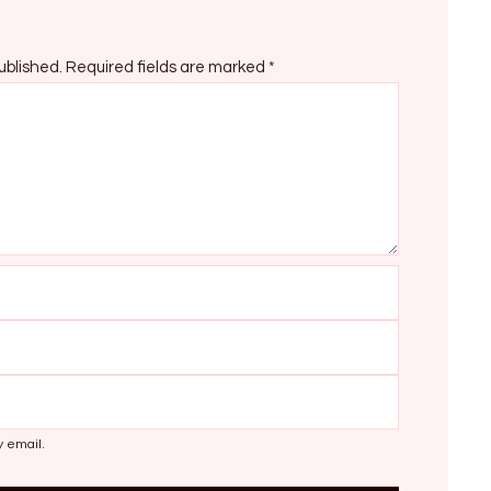
ublished.
Required fields are marked
*
y email.