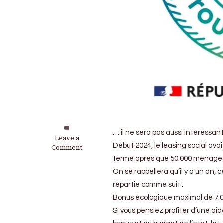
… il ne sera pas aussi intéressant
on
Leave a
Début 2024, le leasing social av
Leasing
Comment
social
terme après que 50.000 ménages 
:
On se rappellera qu’il y a un an, 
Il
revient
répartie comme suit :
cette
Bonus écologique maximal de 7.0
année
Si vous pensiez profiter d’une ai
mais…