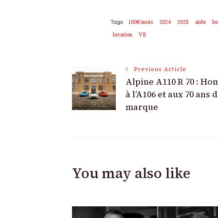
100€/mois
2024
2025
aide
bo
Tags:
location
VE
Post
Previous Article
Alpine A110 R 70 : H
Navigation
à l’A106 et aux 70 ans d
marque
You may also like