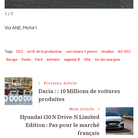
1 / 7
Via ANE, Motor1.
2022
arrêt de la production
carrosserie 3 portes
citadine
été 2022
Tags:
Europe
Fiesta
Ford
mévente
segment B
USA
vie des marques
Post
Previous Article
Dacia : : 10 Millions de voitures
Navigation
produites
Next Article
Hyundai i30 N Drive-N Limited
Edition : Pas pour le marché
français