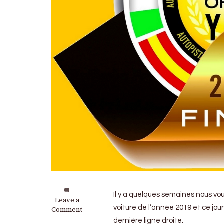
Il y a quelques semaines nous vou
on
Leave a
voiture de l’année 2019 et ce jou
Election
Comment
de
dernière ligne droite.