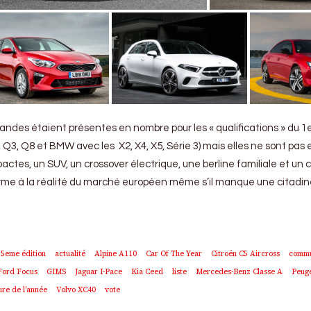
ndes étaient présentes en nombre pour les « qualifications » du 1e
 Q3, Q8 et BMW avec les X2, X4, X5, Série 3) mais elles ne sont pas e
ctes, un SUV, un crossover électrique, une berline familiale et un
forme à la réalité du marché européen même s’il manque une citadin
55eme édition
actualité
Alpine A110
Car Of The Year
Citroën C5 Aircross
commu
Ford Focus
GIMS
Jaguar I-Pace
Kia Ceed
liste
Mercedes-Benz Classe A
Peug
ure de l'année
Volvo XC40
vote