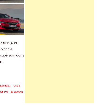
r tour (Audi
n finale.
 coupé sont dans
e.
nication
COTY
eot 508
promotion