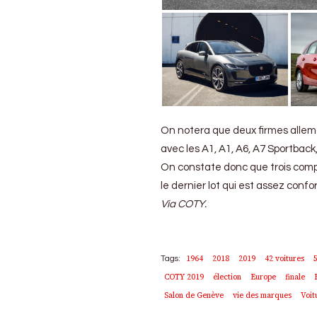
On notera que deux firmes allema
avec les A1, A1, A6, A7 Sportback,
On constate donc que trois compa
le dernier lot qui est assez con
Via COTY.
1964
2018
2019
42 voitures
Tags:
COTY 2019
élection
Europe
finale
Salon de Genève
vie des marques
Voit