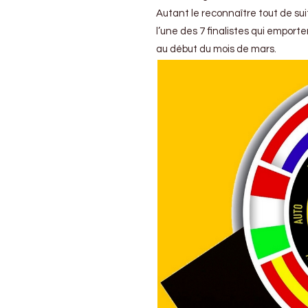
la
Autant le reconnaître tout de suit
voiture
de
l’une des 7 finalistes qui emport
l’année
au début du mois de mars.
2019
:
Les
7
finalistes